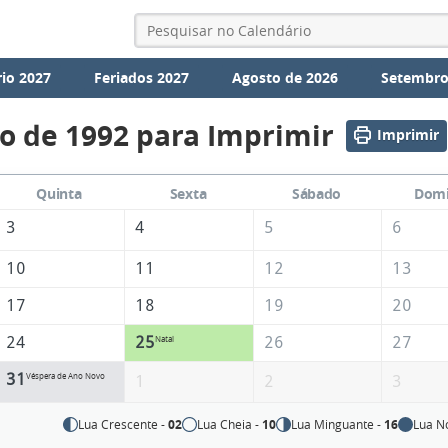
io 2027
Feriados 2027
Agosto de 2026
Setembro
o de 1992 para Imprimir
Imprimir
Quinta
Sexta
Sábado
Dom
3
4
5
6
10
11
12
13
17
18
19
20
24
25
26
27
Natal
31
Véspera de Ano Novo
1
2
3
Lua Crescente -
02
Lua Cheia -
10
Lua Minguante -
16
Lua N