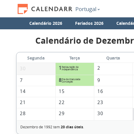
Portugal
Calendário 2026
Feriados 2026
Calendár
Calendário de Dezembr
Segunda
Terça
Quarta
1
2
Restauração da
30
Independência
7
8
9
Dia da Imaculada
Conceição
14
15
16
21
22
23
28
29
30
Dezembro de 1992 tem
20 dias úteis
.