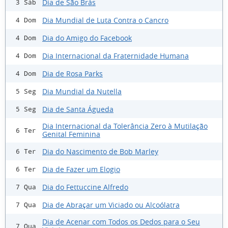
Dia de São Brás
3 Sáb
Dia Mundial de Luta Contra o Cancro
4 Dom
Dia do Amigo do Facebook
4 Dom
Dia Internacional da Fraternidade Humana
4 Dom
Dia de Rosa Parks
4 Dom
Dia Mundial da Nutella
5 Seg
Dia de Santa Águeda
5 Seg
Dia Internacional da Tolerância Zero à Mutilação
6 Ter
Genital Feminina
Dia do Nascimento de Bob Marley
6 Ter
Dia de Fazer um Elogio
6 Ter
Dia do Fettuccine Alfredo
7 Qua
Dia de Abraçar um Viciado ou Alcoólatra
7 Qua
Dia de Acenar com Todos os Dedos para o Seu
7 Qua