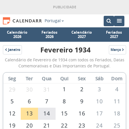
Portugal
Calendário
Feriados
Calendário
Feriados
2026
2026
2027
2027
Fevereiro 1934
Janeiro
Março
1934
1934
Calendário
Calendário de Fevereiro de 1934 com todos os Feriados, Datas
de
Comemorativas e Dias Importantes de Portugal.
Fevereiro
Seg
Ter
Qua
Qui
Sex
Sáb
Dom
de
1934
1
2
3
4
29
30
31
5
6
7
8
9
10
11
12
13
14
15
16
17
18
19
20
21
22
23
24
25