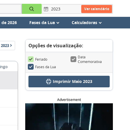
Ver calendário
 de 2026
Fases da Lua
Calculadoras
Opções de visualização:
2023
Data
Feriado
Comemorativa
ingo
Fases da Lua
Imprimir Maio 2023
Advertisement