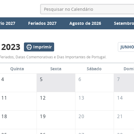
io 2027
Feriados 2027
Agosto de 2026
Setembro
 2023
Imprimir
JUNHO
Calendário
Feriados, Datas Comemorativas e Dias Importantes de Portugal.
de
Quinta
Sexta
Sábado
Dom
Maio
4
5
6
7
de
2023
11
12
13
14
18
19
20
21