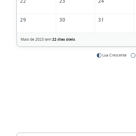
22
23
24
29
30
31
Maio de 2023 tem
22 dias úteis
.
Lua Crescente