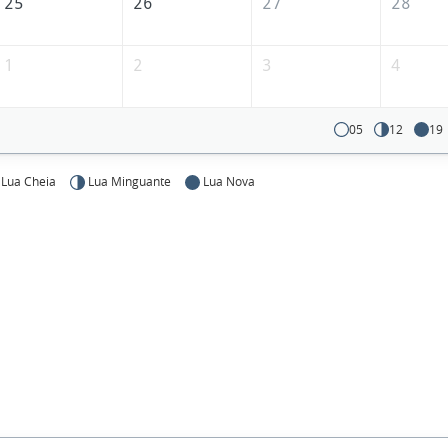
25
26
27
28
1
2
3
4
05
12
19
Lua Cheia
Lua Minguante
Lua Nova