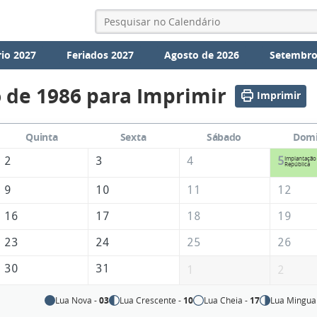
io 2027
Feriados 2027
Agosto de 2026
Setembro
 de 1986 para Imprimir
Imprimir
Quinta
Sexta
Sábado
Dom
2
3
4
5
Implantação
República
9
10
11
12
16
17
18
19
23
24
25
26
30
31
1
2
Lua Nova -
03
Lua Crescente -
10
Lua Cheia -
17
Lua Mingua