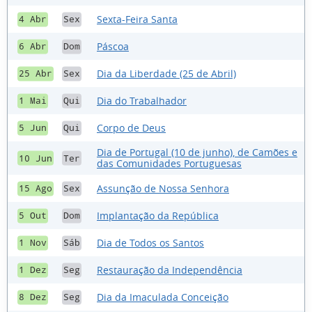
Sexta-Feira Santa
4 Abr
Sex
Páscoa
6 Abr
Dom
Dia da Liberdade (25 de Abril)
25 Abr
Sex
Dia do Trabalhador
1 Mai
Qui
Corpo de Deus
5 Jun
Qui
Dia de Portugal (10 de junho), de Camões e
10 Jun
Ter
das Comunidades Portuguesas
Assunção de Nossa Senhora
15 Ago
Sex
Implantação da República
5 Out
Dom
Dia de Todos os Santos
1 Nov
Sáb
Restauração da Independência
1 Dez
Seg
Dia da Imaculada Conceição
8 Dez
Seg