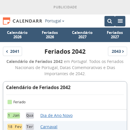
Portugal
Calendário
Feriados
Calendário
Feriados
2026
2026
2027
2027
Feriados 2042
2041
2043
Feriados
Feriados
Feriados
Calendário de Feriados 2042
em
Portugal
. Todos os Feriados
2042
Nacionais de Portugal, Datas Comemorativas e Dias
Importantes de 2042.
Calendário de Feriados 2042
Feriado
Dia de Ano Novo
1 Jan
Qua
Carnaval
18 Fev
Ter