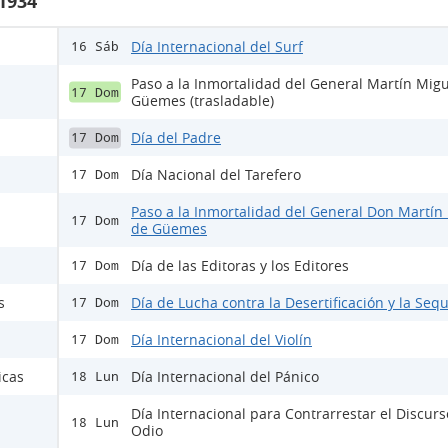
 1934
Día Internacional del Surf
16 Sáb
Paso a la Inmortalidad del General Martín Mig
17 Dom
Güemes (trasladable)
Día del Padre
17 Dom
Día Nacional del Tarefero
17 Dom
Paso a la Inmortalidad del General Don Martín
17 Dom
de Güemes
Día de las Editoras y los Editores
17 Dom
s
Día de Lucha contra la Desertificación y la Sequ
17 Dom
Día Internacional del Violín
17 Dom
icas
Día Internacional del Pánico
18 Lun
Día Internacional para Contrarrestar el Discur
18 Lun
Odio