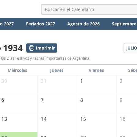
io 2027
Feriados 2027
Agosto de 2026
Septiembre
o 1934
Imprimir
JULIO
Calendario
 los Días Festivos y Fechas Importantes de Argentina.
Junio
Miércoles
Jueves
Viernes
Sáb
1934
30
31
1
2
de
Argentina
6
7
8
9
13
14
15
16