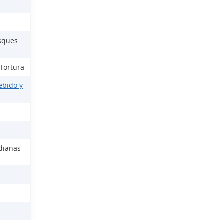
osques
 Tortura
ebido y
dianas