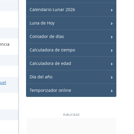
Calendario Lunar 2026
Luna de Hoy
Contador de días
encia
Calculadora de tiempo
Calculadora de edad
Día del año
nuel
Temporizador online