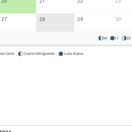
20
21
22
23
27
28
29
30
04
11
20
na Llena
Cuarto Menguante
Luna Nueva