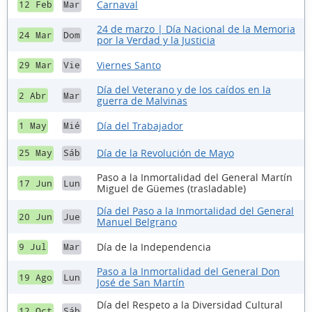
Carnaval
12 Feb
Mar
24 de marzo | Día Nacional de la Memoria
24 Mar
Dom
por la Verdad y la Justicia
Viernes Santo
29 Mar
Vie
Día del Veterano y de los caídos en la
2 Abr
Mar
guerra de Malvinas
Día del Trabajador
1 May
Mié
Día de la Revolución de Mayo
25 May
Sáb
Paso a la Inmortalidad del General Martín
17 Jun
Lun
Miguel de Güemes (trasladable)
Día del Paso a la Inmortalidad del General
20 Jun
Jue
Manuel Belgrano
Día de la Independencia
9 Jul
Mar
Paso a la Inmortalidad del General Don
19 Ago
Lun
José de San Martín
Día del Respeto a la Diversidad Cultural
12 Oct
Sáb