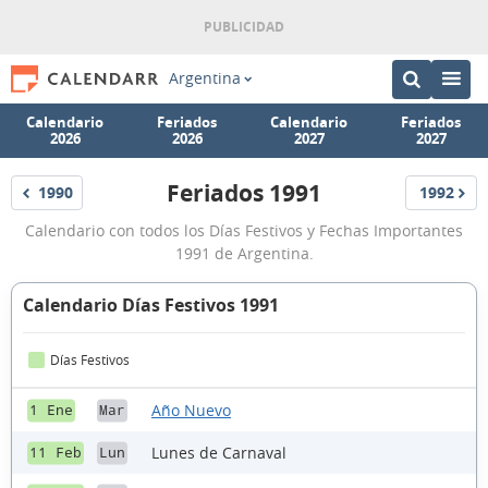
Argentina
Calendario
Feriados
Calendario
Feriados
2026
2026
2027
2027
Feriados 1991
1990
1992
Feriados
Feriados
Feriados
Calendario con todos los Días Festivos y Fechas Importantes
1991
1991 de Argentina.
Calendario Días Festivos 1991
Días Festivos
Año Nuevo
1 Ene
Mar
Lunes de Carnaval
11 Feb
Lun