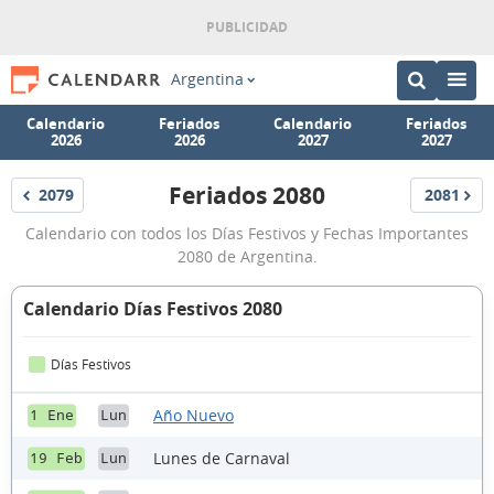
Argentina
Calendario
Feriados
Calendario
Feriados
2026
2026
2027
2027
Feriados 2080
2079
2081
Feriados
Feriados
Feriados
Calendario con todos los Días Festivos y Fechas Importantes
2080
2080 de Argentina.
Calendario Días Festivos 2080
Días Festivos
Año Nuevo
1 Ene
Lun
Lunes de Carnaval
19 Feb
Lun