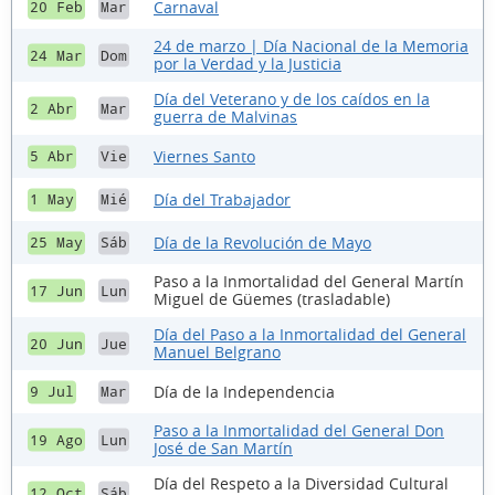
Carnaval
20 Feb
Mar
24 de marzo | Día Nacional de la Memoria
24 Mar
Dom
por la Verdad y la Justicia
Día del Veterano y de los caídos en la
2 Abr
Mar
guerra de Malvinas
Viernes Santo
5 Abr
Vie
Día del Trabajador
1 May
Mié
Día de la Revolución de Mayo
25 May
Sáb
Paso a la Inmortalidad del General Martín
17 Jun
Lun
Miguel de Güemes (trasladable)
Día del Paso a la Inmortalidad del General
20 Jun
Jue
Manuel Belgrano
Día de la Independencia
9 Jul
Mar
Paso a la Inmortalidad del General Don
19 Ago
Lun
José de San Martín
Día del Respeto a la Diversidad Cultural
12 Oct
Sáb