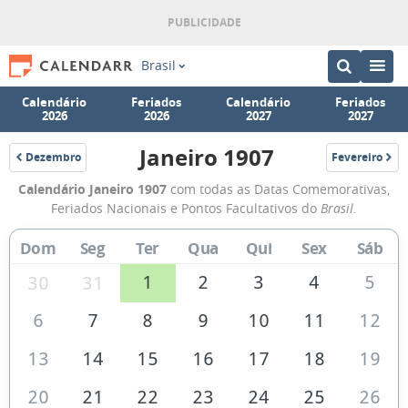
Brasil
Calendário
Feriados
Calendário
Feriados
2026
2026
2027
2027
Janeiro 1907
Dezembro
Fevereiro
1906
1907
Calendário
Calendário Janeiro 1907
com todas as Datas Comemorativas,
de
Feriados Nacionais e Pontos Facultativos do
Brasil
.
Janeiro
Dom
Seg
Ter
Qua
Qui
Sex
Sáb
de
1907
1
2
3
4
5
30
31
6
7
8
9
10
11
12
13
14
15
16
17
18
19
20
21
22
23
24
25
26