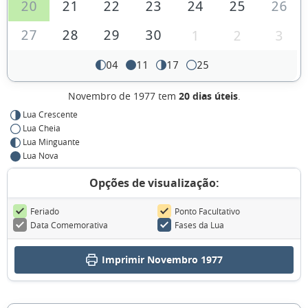
20
21
22
23
24
25
26
27
28
29
30
1
2
3
04
11
17
25
Novembro de 1977 tem
20 dias úteis
.
Lua Crescente
Lua Cheia
Lua Minguante
Lua Nova
Opções de visualização:
Feriado
Ponto Facultativo
Data Comemorativa
Fases da Lua
Imprimir Novembro 1977