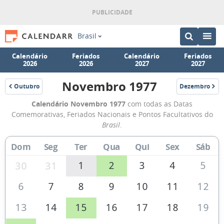
Brasil
Calendário
Feriados
Calendário
Feriados
2026
2026
2027
2027
Novembro 1977
Outubro
Dezembro
1977
1977
Calendário
Calendário Novembro 1977
com todas as Datas
de
Comemorativas, Feriados Nacionais e Pontos Facultativos do
Novembro
Brasil
.
de
Dom
Seg
Ter
Qua
Qui
Sex
Sáb
1977
1
2
3
4
5
30
31
6
7
8
9
10
11
12
13
14
15
16
17
18
19