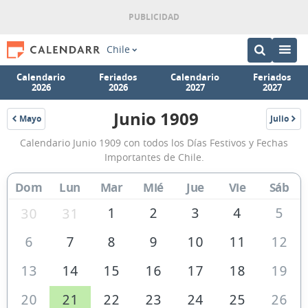
Chile
Calendario
Feriados
Calendario
Feriados
2026
2026
2027
2027
Junio 1909
Mayo
Julio
1909
1909
Calendario
Calendario Junio 1909 con todos los Días Festivos y Fechas
Junio
Importantes de Chile.
1909
Dom
Lun
Mar
Mié
Jue
Vie
Sáb
de
Chile
1
2
3
4
5
30
31
6
7
8
9
10
11
12
13
14
15
16
17
18
19
20
21
22
23
24
25
26