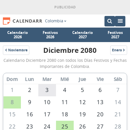
Colombia
Calendario
Festivos
Calendario
Festivos
2026
2026
2027
2027
Diciembre 2080
Noviembre
Enero
2080
2081
Calendario
Calendario Diciembre 2080 con todos los Días Festivos y Fechas
Diciembre
Importantes de Colombia.
2080
Dom
Lun
Mar
Mié
Jue
Vie
Sáb
de
Colombia
1
2
3
4
5
6
7
8
9
10
11
12
13
14
15
16
17
18
19
20
21
22
23
24
25
26
27
28