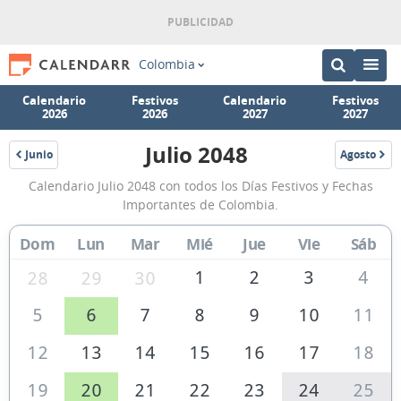
Colombia
Calendario
Festivos
Calendario
Festivos
2026
2026
2027
2027
Julio 2048
Junio
Agosto
2048
2048
Calendario
Calendario Julio 2048 con todos los Días Festivos y Fechas
Julio
Importantes de Colombia.
2048
Dom
Lun
Mar
Mié
Jue
Vie
Sáb
de
Colombia
1
2
3
4
28
29
30
5
6
7
8
9
10
11
12
13
14
15
16
17
18
19
20
21
22
23
24
25