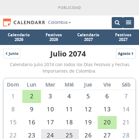
Colombia
Calendario
Festivos
Calendario
Festivos
2026
2026
2027
2027
Julio 2074
Junio
Agosto
2074
2074
Calendario
Calendario Julio 2074 con todos los Días Festivos y Fechas
Julio
Importantes de Colombia.
2074
Dom
Lun
Mar
Mié
Jue
Vie
Sáb
de
Colombia
1
2
3
4
5
6
7
8
9
10
11
12
13
14
15
16
17
18
19
20
21
22
23
24
25
26
27
28