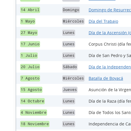
Domingo de Resurrec
14 Abril
Domingo
Día del Trabajo
1 Mayo
Miércoles
Día de la Ascensión (d
27 Mayo
Lunes
Corpus Christi (día fe
17 Junio
Lunes
Día de San Pedro y Sa
1 Julio
Lunes
Día de la Independen
20 Julio
Sábado
Batalla de Boyacá
7 Agosto
Miércoles
Asunción de la Virgen
15 Agosto
Jueves
Día de la Raza (día fe
14 Octubre
Lunes
Día de Todos los Santo
4 Noviembre
Lunes
Independencia de Car
18 Noviembre
Lunes