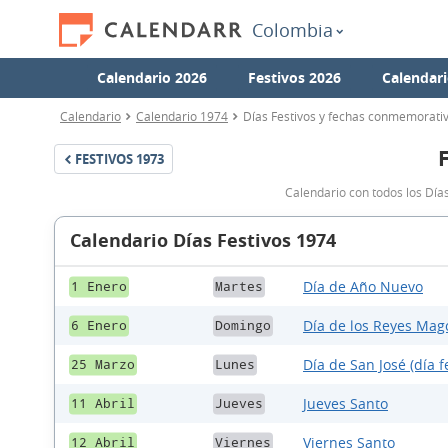
Colombia
Calendario 2026
Festivos 2026
Calendari
Calendario
Calendario 1974
Días Festivos y fechas conmemorati
FESTIVOS
1973
Calendario con todos los Día
Calendario Días Festivos 1974
Día de Año Nuevo
1 Enero
Martes
Día de los Reyes Mag
6 Enero
Domingo
Día de San José (día f
25 Marzo
Lunes
Jueves Santo
11 Abril
Jueves
Viernes Santo
12 Abril
Viernes