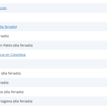
ción
ía feriado)
riado)
n Pablo (día feriado)
cia en Colombia
 (día feriado)
riado)
s (día feriado)
tagena (día feriado)