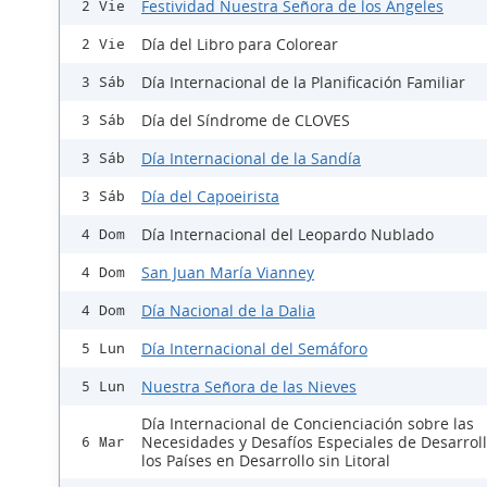
Festividad Nuestra Señora de los Ángeles
2 Vie
Día del Libro para Colorear
2 Vie
Día Internacional de la Planificación Familiar
3 Sáb
Día del Síndrome de CLOVES
3 Sáb
Día Internacional de la Sandía
3 Sáb
Día del Capoeirista
3 Sáb
Día Internacional del Leopardo Nublado
4 Dom
San Juan María Vianney
4 Dom
Día Nacional de la Dalia
4 Dom
Día Internacional del Semáforo
5 Lun
Nuestra Señora de las Nieves
5 Lun
Día Internacional de Concienciación sobre las
Necesidades y Desafíos Especiales de Desarrol
6 Mar
los Países en Desarrollo sin Litoral