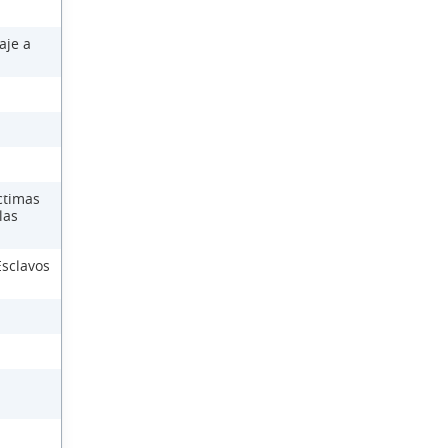
aje a
ctimas
las
Esclavos