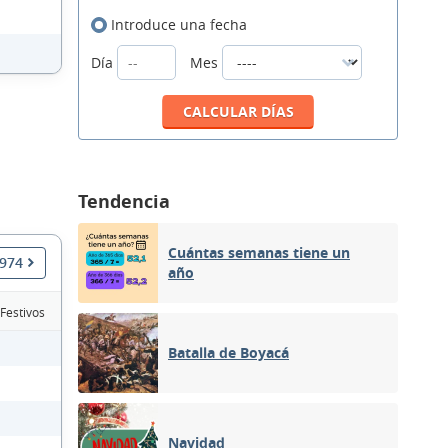
Introduce una fecha
Día
Mes
Tendencia
Cuántas semanas tiene un
1974
año
 Festivos
Batalla de Boyacá
Navidad