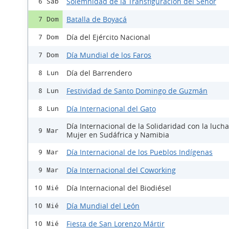
Solemnidad de la Transfiguración del Señor
6 Sáb
Batalla de Boyacá
7 Dom
Día del Ejército Nacional
7 Dom
Día Mundial de los Faros
7 Dom
Día del Barrendero
8 Lun
Festividad de Santo Domingo de Guzmán
8 Lun
Día Internacional del Gato
8 Lun
Día Internacional de la Solidaridad con la lucha
9 Mar
Mujer en Sudáfrica y Namibia
Día Internacional de los Pueblos Indígenas
9 Mar
Día Internacional del Coworking
9 Mar
Día Internacional del Biodiésel
10 Mié
Día Mundial del León
10 Mié
Fiesta de San Lorenzo Mártir
10 Mié