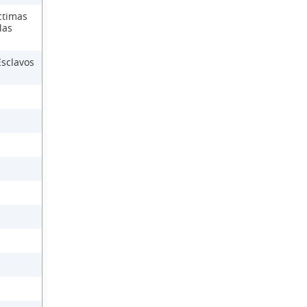
ctimas
las
Esclavos