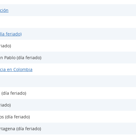
ción
ía feriado)
riado)
n Pablo (día feriado)
cia en Colombia
 (día feriado)
riado)
s (día feriado)
tagena (día feriado)