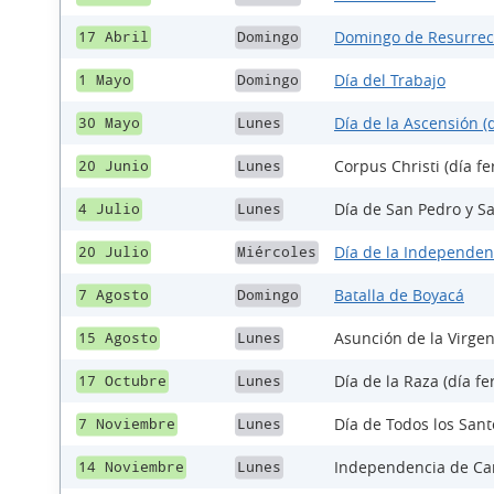
Domingo de Resurrec
17 Abril
Domingo
Día del Trabajo
1 Mayo
Domingo
Día de la Ascensión (d
30 Mayo
Lunes
Corpus Christi (día fe
20 Junio
Lunes
Día de San Pedro y Sa
4 Julio
Lunes
Día de la Independen
20 Julio
Miércoles
Batalla de Boyacá
7 Agosto
Domingo
Asunción de la Virgen
15 Agosto
Lunes
Día de la Raza (día fe
17 Octubre
Lunes
Día de Todos los Santo
7 Noviembre
Lunes
Independencia de Car
14 Noviembre
Lunes