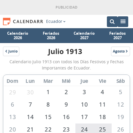
Ecuador
Calendario
Feriados
Calendario
Feriados
2026
2026
2027
2027
Julio 1913
Junio
Agosto
1913
1913
Calendario
Calendario Julio 1913 con todos los Días Festivos y Fechas
Julio
Importantes de Ecuador.
1913
Dom
Lun
Mar
Mié
Jue
Vie
Sáb
de
Ecuador
1
2
3
4
5
29
30
6
7
8
9
10
11
12
13
14
15
16
17
18
19
20
21
22
23
24
25
26