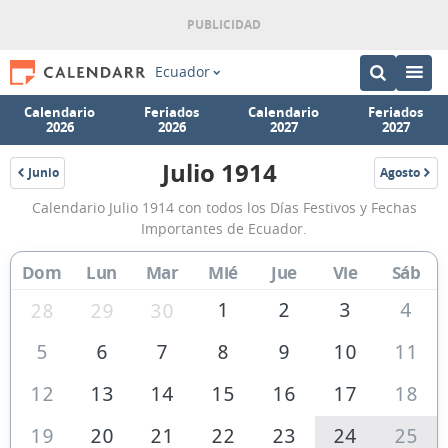
Ecuador
Calendario
Feriados
Calendario
Feriados
2026
2026
2027
2027
Julio 1914
Junio
Agosto
1914
1914
Calendario
Calendario Julio 1914 con todos los Días Festivos y Fechas
Julio
Importantes de Ecuador.
1914
Dom
Lun
Mar
Mié
Jue
Vie
Sáb
de
Ecuador
1
2
3
4
28
29
30
5
6
7
8
9
10
11
12
13
14
15
16
17
18
19
20
21
22
23
24
25