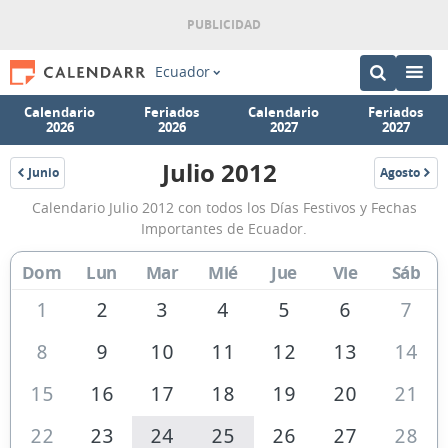
Ecuador
Calendario
Feriados
Calendario
Feriados
2026
2026
2027
2027
Julio 2012
Junio
Agosto
2012
2012
Calendario
Calendario Julio 2012 con todos los Días Festivos y Fechas
Julio
Importantes de Ecuador.
2012
Dom
Lun
Mar
Mié
Jue
Vie
Sáb
de
Ecuador
1
2
3
4
5
6
7
8
9
10
11
12
13
14
15
16
17
18
19
20
21
22
23
24
25
26
27
28