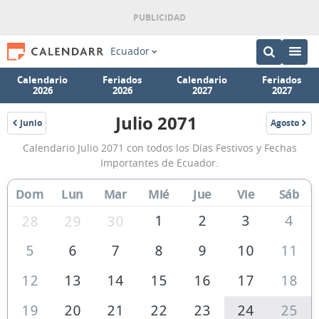
Ecuador
Calendario
Feriados
Calendario
Feriados
2026
2026
2027
2027
Julio 2071
Junio
Agosto
2071
2071
Calendario
Calendario Julio 2071 con todos los Días Festivos y Fechas
Julio
Importantes de Ecuador.
2071
Dom
Lun
Mar
Mié
Jue
Vie
Sáb
de
Ecuador
1
2
3
4
28
29
30
5
6
7
8
9
10
11
12
13
14
15
16
17
18
19
20
21
22
23
24
25