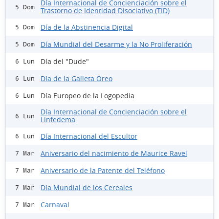
Día Internacional de Concienciación sobre el
5 Dom
Trastorno de Identidad Disociativo (TID)
Día de la Abstinencia Digital
5 Dom
Día Mundial del Desarme y la No Proliferación
5 Dom
Día del "Dude"
6 Lun
Día de la Galleta Oreo
6 Lun
Día Europeo de la Logopedia
6 Lun
Día Internacional de Concienciación sobre el
6 Lun
Linfedema
Día Internacional del Escultor
6 Lun
Aniversario del nacimiento de Maurice Ravel
7 Mar
Aniversario de la Patente del Teléfono
7 Mar
Día Mundial de los Cereales
7 Mar
Carnaval
7 Mar