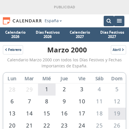
España
Calendario
Días Festivos
Calendario
Días Festivos
2026
2026
2027
2027
Marzo 2000
Febrero
Abril
2000
2000
Calendario
Calendario Marzo 2000 con todos los Días Festivos y Fechas
Marzo
Importantes de España.
2000
Lun
Mar
Mié
Jue
Vie
Sáb
Dom
de
España
1
2
3
4
5
28
29
6
7
8
9
10
11
12
13
14
15
16
17
18
19
20
21
22
23
24
25
26