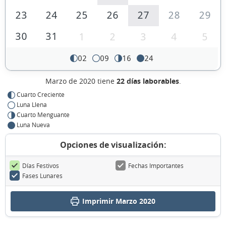
23
24
25
26
27
28
29
30
31
1
2
3
4
5
02
09
16
24
Marzo de 2020 tiene
22 días laborables
.
Cuarto Creciente
Luna Llena
Cuarto Menguante
Luna Nueva
Opciones de visualización:
Días Festivos
Fechas Importantes
Fases Lunares
Imprimir Marzo 2020