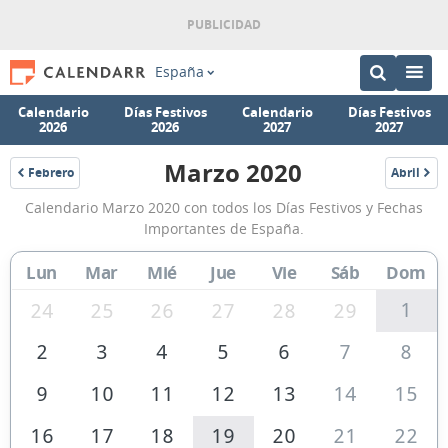
España
Calendario
Días Festivos
Calendario
Días Festivos
2026
2026
2027
2027
Marzo 2020
Febrero
Abril
2020
2020
Calendario
Calendario Marzo 2020 con todos los Días Festivos y Fechas
Marzo
Importantes de España.
2020
Lun
Mar
Mié
Jue
Vie
Sáb
Dom
de
España
1
24
25
26
27
28
29
2
3
4
5
6
7
8
9
10
11
12
13
14
15
16
17
18
19
20
21
22