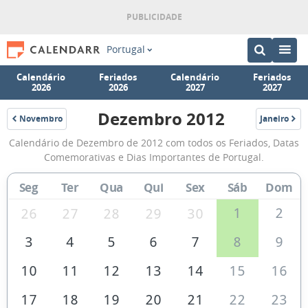
Portugal
Calendário
Feriados
Calendário
Feriados
2026
2026
2027
2027
Dezembro 2012
Novembro
Janeiro
2012
2013
Calendário
Calendário de Dezembro de 2012 com todos os Feriados, Datas
de
Comemorativas e Dias Importantes de Portugal.
Dezembro
Seg
Ter
Qua
Qui
Sex
Sáb
Dom
de
2012
1
2
26
27
28
29
30
3
4
5
6
7
8
9
10
11
12
13
14
15
16
17
18
19
20
21
22
23