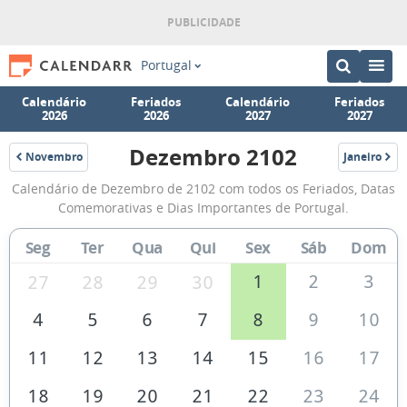
Portugal
Calendário
Feriados
Calendário
Feriados
2026
2026
2027
2027
Dezembro 2102
Novembro
Janeiro
2102
2103
Calendário
Calendário de Dezembro de 2102 com todos os Feriados, Datas
de
Comemorativas e Dias Importantes de Portugal.
Dezembro
Seg
Ter
Qua
Qui
Sex
Sáb
Dom
de
2102
1
2
3
27
28
29
30
4
5
6
7
8
9
10
11
12
13
14
15
16
17
18
19
20
21
22
23
24