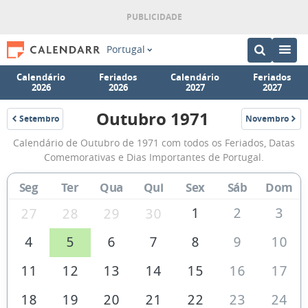
Portugal
Calendário
Feriados
Calendário
Feriados
2026
2026
2027
2027
Outubro 1971
Setembro
Novembro
1971
1971
Calendário
Calendário de Outubro de 1971 com todos os Feriados, Datas
de
Comemorativas e Dias Importantes de Portugal.
Outubro
Seg
Ter
Qua
Qui
Sex
Sáb
Dom
de
1971
1
2
3
27
28
29
30
4
5
6
7
8
9
10
11
12
13
14
15
16
17
18
19
20
21
22
23
24