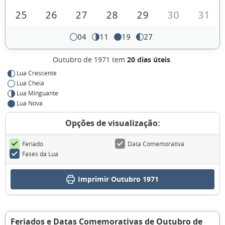
25
26
27
28
29
30
31
04
11
19
27
Outubro de 1971 tem
20 dias úteis
.
Lua Crescente
Lua Cheia
Lua Minguante
Lua Nova
Opções de visualização:
Feriado
Data Comemorativa
Fases da Lua
Imprimir Outubro 1971
Feriados e Datas Comemorativas de Outubro de