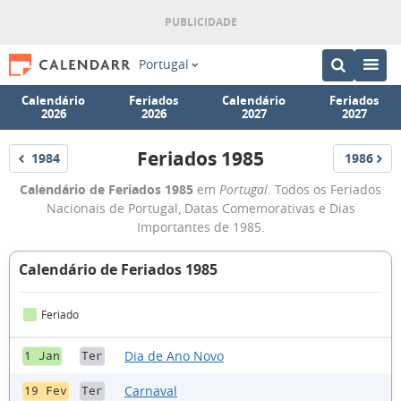
Portugal
Calendário
Feriados
Calendário
Feriados
2026
2026
2027
2027
Feriados 1985
1984
1986
Feriados
Feriados
Feriados
Calendário de Feriados 1985
em
Portugal
. Todos os Feriados
1985
Nacionais de Portugal, Datas Comemorativas e Dias
Importantes de 1985.
Calendário de Feriados 1985
Feriado
Dia de Ano Novo
1 Jan
Ter
Carnaval
19 Fev
Ter