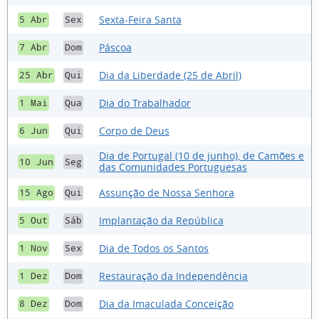
Sexta-Feira Santa
5 Abr
Sex
Páscoa
7 Abr
Dom
Dia da Liberdade (25 de Abril)
25 Abr
Qui
Dia do Trabalhador
1 Mai
Qua
Corpo de Deus
6 Jun
Qui
Dia de Portugal (10 de junho), de Camões e
10 Jun
Seg
das Comunidades Portuguesas
Assunção de Nossa Senhora
15 Ago
Qui
Implantação da República
5 Out
Sáb
Dia de Todos os Santos
1 Nov
Sex
Restauração da Independência
1 Dez
Dom
Dia da Imaculada Conceição
8 Dez
Dom