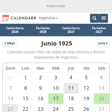
Argentina
Calendario
Feriados
Calendario
Feriados
2026
2026
2027
2027
Junio 1925
Mayo
Julio
1925
1925
Calendario
Calendario Junio 1925 con todos los Días Festivos y Fechas
Junio
Importantes de Argentina.
1925
Dom
Lun
Mar
Mié
Jue
Vie
Sáb
de
Argentina
1
2
3
4
5
6
31
7
8
9
10
11
12
13
14
15
16
17
18
19
20
21
22
23
24
25
26
27