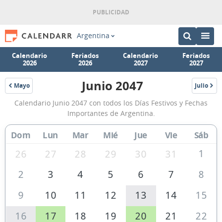
Argentina
Calendario
Feriados
Calendario
Feriados
2026
2026
2027
2027
Junio 2047
Mayo
Julio
2047
2047
Calendario
Calendario Junio 2047 con todos los Días Festivos y Fechas
Junio
Importantes de Argentina.
2047
Dom
Lun
Mar
Mié
Jue
Vie
Sáb
de
Argentina
1
26
27
28
29
30
31
2
3
4
5
6
7
8
9
10
11
12
13
14
15
16
17
18
19
20
21
22