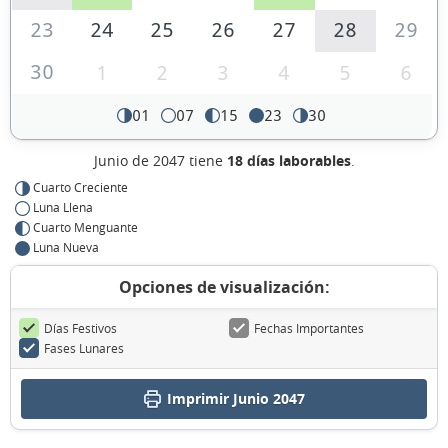
23
24
25
26
27
28
29
30
1
2
3
4
5
6
01
07
15
23
30
Junio de 2047 tiene
18 días laborables
.
Cuarto Creciente
Luna Llena
Cuarto Menguante
Luna Nueva
Opciones de visualización:
Días Festivos
Fechas Importantes
Fases Lunares
Imprimir Junio 2047