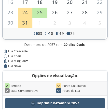
16
17
18
19
20
21
22
23
24
25
26
27
28
29
30
31
1
2
3
4
5
03
10
19
25
Dezembro de 2057 tem
20 dias úteis
.
Lua Crescente
Lua Cheia
Lua Minguante
Lua Nova
Opções de visualização:
Feriado
Ponto Facultativo
Data Comemorativa
Fases da Lua
Imprimir Dezembro 2057