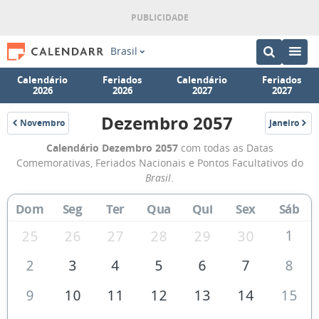
Brasil
Calendário
Feriados
Calendário
Feriados
2026
2026
2027
2027
Dezembro 2057
Novembro
Janeiro
2057
2058
Calendário
Calendário Dezembro 2057
com todas as Datas
de
Comemorativas, Feriados Nacionais e Pontos Facultativos do
Dezembro
Brasil
.
de
Dom
Seg
Ter
Qua
Qui
Sex
Sáb
2057
1
25
26
27
28
29
30
2
3
4
5
6
7
8
9
10
11
12
13
14
15