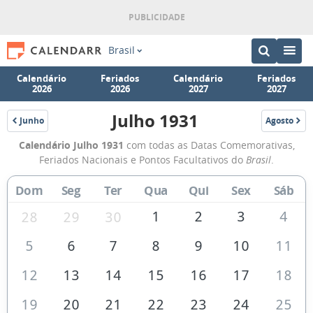
Brasil
Calendário
Feriados
Calendário
Feriados
2026
2026
2027
2027
Julho 1931
Junho
Agosto
1931
1931
Calendário
Calendário Julho 1931
com todas as Datas Comemorativas,
de
Feriados Nacionais e Pontos Facultativos do
Brasil
.
Julho
Dom
Seg
Ter
Qua
Qui
Sex
Sáb
de
1931
1
2
3
4
28
29
30
5
6
7
8
9
10
11
12
13
14
15
16
17
18
19
20
21
22
23
24
25