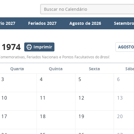
io 2027
Feriados 2027
Agosto de 2026
Setembro
 1974
Imprimir
AGOSTO
Calendário
omemorativas, Feriados Nacionais e Pontos Facultativos do
Brasil
.
de
Quarta
Quinta
Sexta
Sáb
Julho
3
4
5
6
de
1974
10
11
12
13
17
18
19
20