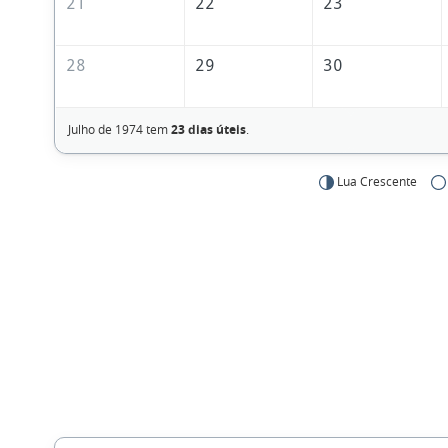
21
22
23
28
29
30
Julho de 1974 tem
23 dias úteis
.
Lua Crescente