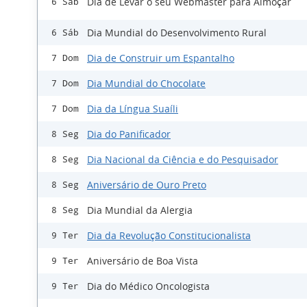
Dia de Levar o seu Webmaster para Almoçar
6 Sáb
Dia Mundial do Desenvolvimento Rural
6 Sáb
Dia de Construir um Espantalho
7 Dom
Dia Mundial do Chocolate
7 Dom
Dia da Língua Suaíli
7 Dom
Dia do Panificador
8 Seg
Dia Nacional da Ciência e do Pesquisador
8 Seg
Aniversário de Ouro Preto
8 Seg
Dia Mundial da Alergia
8 Seg
Dia da Revolução Constitucionalista
9 Ter
Aniversário de Boa Vista
9 Ter
Dia do Médico Oncologista
9 Ter