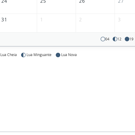
24
25
26
27
31
1
2
3
04
12
19
Lua Cheia
Lua Minguante
Lua Nova