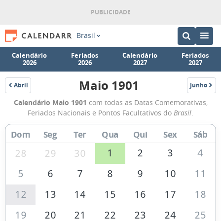
Brasil
Calendário
Feriados
Calendário
Feriados
2026
2026
2027
2027
Maio 1901
Abril
Junho
1901
1901
Calendário
Calendário Maio 1901
com todas as Datas Comemorativas,
de
Feriados Nacionais e Pontos Facultativos do
Brasil
.
Maio
Dom
Seg
Ter
Qua
Qui
Sex
Sáb
de
1901
1
2
3
4
28
29
30
5
6
7
8
9
10
11
12
13
14
15
16
17
18
19
20
21
22
23
24
25