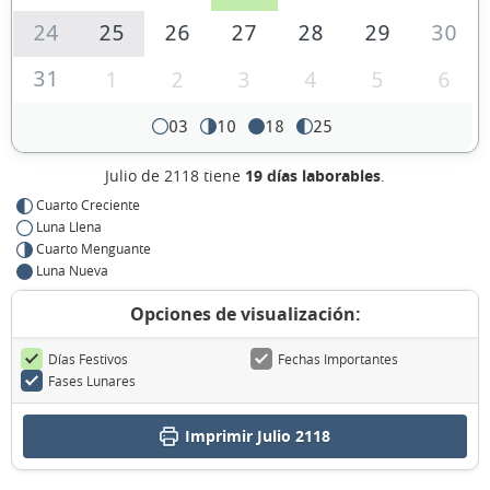
24
25
26
27
28
29
30
31
1
2
3
4
5
6
03
10
18
25
Julio de 2118 tiene
19 días laborables
.
Cuarto Creciente
Luna Llena
Cuarto Menguante
Luna Nueva
Opciones de visualización:
Días Festivos
Fechas Importantes
Fases Lunares
Imprimir Julio 2118