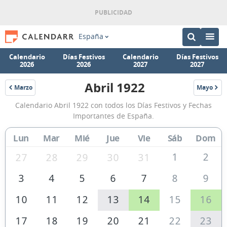
España
Calendario
Días Festivos
Calendario
Días Festivos
2026
2026
2027
2027
Abril 1922
Marzo
Mayo
1922
1922
Calendario
Calendario Abril 1922 con todos los Días Festivos y Fechas
Abril
Importantes de España.
1922
Lun
Mar
Mié
Jue
Vie
Sáb
Dom
de
España
1
2
27
28
29
30
31
3
4
5
6
7
8
9
10
11
12
13
14
15
16
17
18
19
20
21
22
23