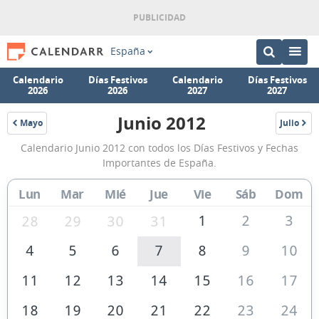
España
Calendario
Días Festivos
Calendario
Días Festivos
2026
2026
2027
2027
Junio 2012
Mayo
Julio
2012
2012
Calendario
Calendario Junio 2012 con todos los Días Festivos y Fechas
Junio
Importantes de España.
2012
Lun
Mar
Mié
Jue
Vie
Sáb
Dom
de
España
1
2
3
28
29
30
31
4
5
6
7
8
9
10
11
12
13
14
15
16
17
18
19
20
21
22
23
24