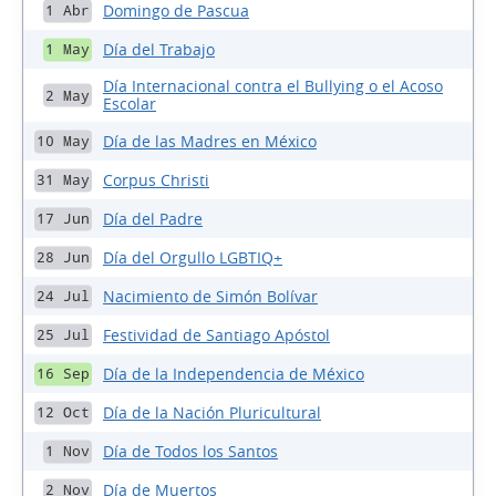
Domingo de Pascua
1 Abr
Día del Trabajo
1 May
Día Internacional contra el Bullying o el Acoso
2 May
Escolar
Día de las Madres en México
10 May
Corpus Christi
31 May
Día del Padre
17 Jun
Día del Orgullo LGBTIQ+
28 Jun
Nacimiento de Simón Bolívar
24 Jul
Festividad de Santiago Apóstol
25 Jul
Día de la Independencia de México
16 Sep
Día de la Nación Pluricultural
12 Oct
Día de Todos los Santos
1 Nov
Día de Muertos
2 Nov