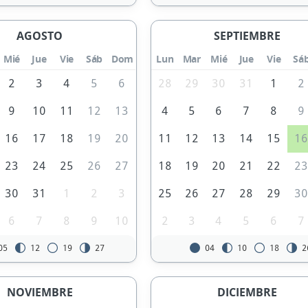
AGOSTO
SEPTIEMBRE
Mié
Jue
Vie
Sáb
Dom
Lun
Mar
Mié
Jue
Vie
Sá
2
3
4
5
6
28
29
30
31
1
2
9
10
11
12
13
4
5
6
7
8
9
16
17
18
19
20
11
12
13
14
15
1
23
24
25
26
27
18
19
20
21
22
2
30
31
1
2
3
25
26
27
28
29
3
6
7
8
9
10
2
3
4
5
6
7
05
12
19
27
04
10
18
2
NOVIEMBRE
DICIEMBRE