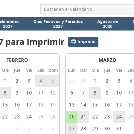
alendario
Días Festivos y Feriados
Agosto de
2027
2027
2026
7 para Imprimir
Imprimir
FEBRERO
MARZO
Mié
Jue
Vie
Sáb
Dom
Lun
Mar
Mié
Jue
Vie
Sá
1
2
3
4
5
27
28
1
2
3
4
8
9
10
11
12
6
7
8
9
10
1
15
16
17
18
19
13
14
15
16
17
1
22
23
24
25
26
20
21
22
23
24
2
1
2
3
4
5
27
28
29
30
31
1