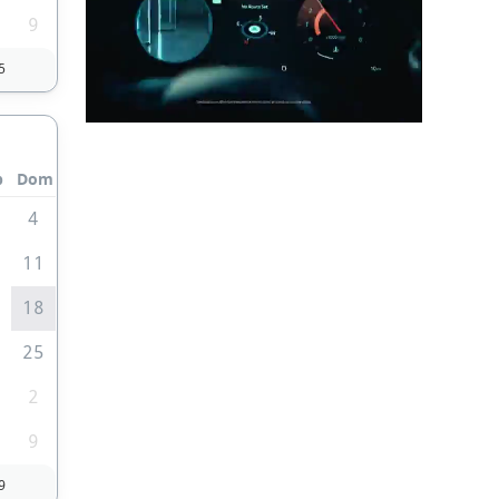
9
5
b
Dom
4
0
11
7
18
4
25
2
9
9