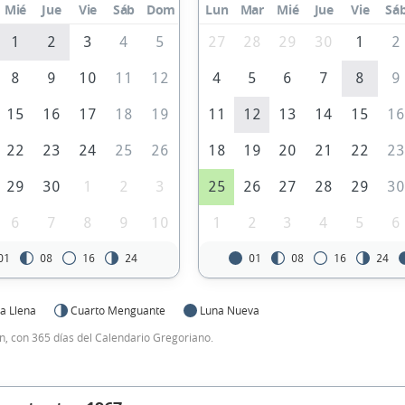
Mié
Jue
Vie
Sáb
Dom
Lun
Mar
Mié
Jue
Vie
Sá
1
2
3
4
5
27
28
29
30
1
2
8
9
10
11
12
4
5
6
7
8
9
15
16
17
18
19
11
12
13
14
15
1
22
23
24
25
26
18
19
20
21
22
2
29
30
1
2
3
25
26
27
28
29
3
6
7
8
9
10
1
2
3
4
5
6
01
08
16
24
01
08
16
24
a Llena
Cuarto Menguante
Luna Nueva
, con 365 días del Calendario Gregoriano.