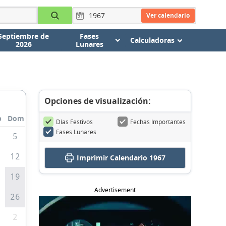
Ver calendario
Septiembre de
Fases
Calculadoras
2026
Lunares
Opciones de visualización:
b
Dom
Días Festivos
Fechas Importantes
Fases Lunares
5
1
12
Imprimir
Calendario 1967
8
19
Advertisement
5
26
2