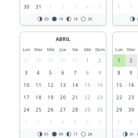
30
31
1
2
3
4
5
6
7
03
10
18
26
ABRIL
Lun
Mar
Mié
Jue
Vie
Sáb
Dom
Lun
Mar
27
28
29
30
31
1
2
1
2
3
4
5
6
7
8
9
8
9
10
11
12
13
14
15
16
15
16
17
18
19
20
21
22
23
22
23
24
25
26
27
28
29
30
29
30
1
2
3
4
5
6
7
5
6
01
09
17
24
01