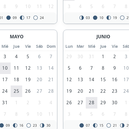
8
9
10
11
12
3
4
5
6
7
8
01
09
17
24
03
10
19
2
MAYO
JUNIO
Mié
Jue
Vie
Sáb
Dom
Lun
Mar
Mié
Jue
Vie
Sá
3
4
5
6
7
29
30
31
1
2
3
10
11
12
13
14
5
6
7
8
9
1
17
18
19
20
21
12
13
14
15
16
1
24
25
26
27
28
19
20
21
22
23
2
31
1
2
3
4
26
27
28
29
30
1
7
8
9
10
11
3
4
5
6
7
8
09
16
23
30
07
15
21
2