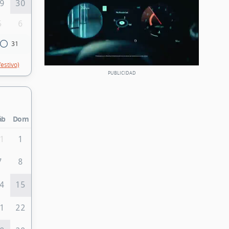
9
30
5
6
31
festivo)
áb
Dom
1
1
7
8
4
15
1
22