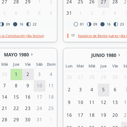
27
28
29
1
2
24
25
26
27
28
2
5
6
7
8
9
31
1
2
3
4
09
16
22
01
09
16
23
17
 la Constitución (día festivo)
Natalicio de Benito Juárez (día 
MAYO 1980
JUNIO 1980
Mié
Jue
Vie
Sáb
Dom
Lun
Mar
Mié
Jue
Vie
S
30
1
2
3
4
26
27
28
29
30
3
7
8
9
10
11
2
3
4
5
6
14
15
16
17
18
9
10
11
12
13
1
21
22
23
24
25
16
17
18
19
20
2
28
29
30
31
1