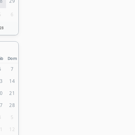
8
29
5
6
28
áb
Dom
6
7
3
14
0
21
7
28
4
5
1
12