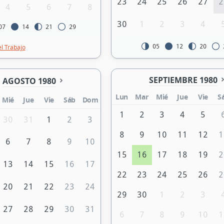
23
24
25
26
27
2
4
5
6
7
8
30
1
2
3
4
07
14
21
29
05
12
20
el Trabajo
SEPTIEMBRE 1980
AGOSTO 1980
Lun
Mar
Mié
Jue
Vie
S
Mié
Jue
Vie
Sáb
Dom
1
2
3
4
5
30
31
1
2
3
8
9
10
11
12
1
6
7
8
9
10
15
16
17
18
19
2
13
14
15
16
17
22
23
24
25
26
2
20
21
22
23
24
29
30
1
2
3
27
28
29
30
31
6
7
8
9
10
1