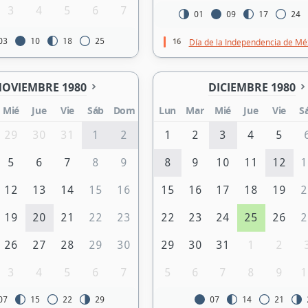
3
4
5
6
7
01
09
17
24
16
03
10
18
25
Día de la Independencia de Mé
OVIEMBRE 1980
DICIEMBRE 1980
Mié
Jue
Vie
Sáb
Dom
Lun
Mar
Mié
Jue
Vie
S
29
30
31
1
2
1
2
3
4
5
5
6
7
8
9
8
9
10
11
12
1
12
13
14
15
16
15
16
17
18
19
2
19
20
21
22
23
22
23
24
25
26
2
26
27
28
29
30
29
30
31
1
2
3
4
5
6
7
5
6
7
8
9
1
07
15
22
29
07
14
21