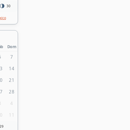
30
xico
áb
Dom
6
7
3
14
0
21
7
28
3
4
0
11
29