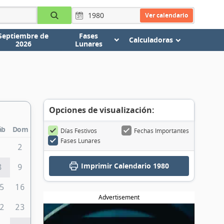
Ver calendario
Septiembre de
Fases
Calculadoras
2026
Lunares
Opciones de visualización:
áb
Dom
Días Festivos
Fechas Importantes
Fases Lunares
1
2
Imprimir
Calendario 1980
8
9
5
16
Advertisement
2
23