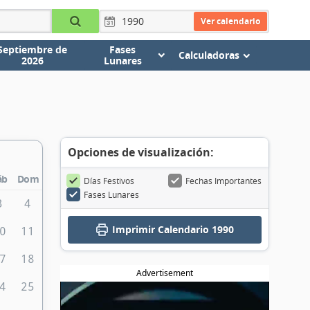
Ver calendario
Septiembre de
Fases
Calculadoras
2026
Lunares
Opciones de visualización:
áb
Dom
Días Festivos
Fechas Importantes
Fases Lunares
3
4
Imprimir
Calendario 1990
0
11
7
18
Advertisement
4
25