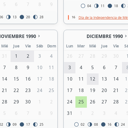
5
6
7
8
9
04
11
18
16
06
13
20
28
Día de la Independencia de Mé
OVIEMBRE 1990
DICIEMBRE 1990
Mié
Jue
Vie
Sáb
Dom
Lun
Mar
Mié
Jue
Vie
S
31
1
2
3
4
26
27
28
29
30
7
8
9
10
11
3
4
5
6
7
14
15
16
17
18
10
11
12
13
14
1
21
22
23
24
25
17
18
19
20
21
2
28
29
30
1
2
24
25
26
27
28
2
5
6
7
8
9
31
1
2
3
4
02
09
17
25
02
08
16
24