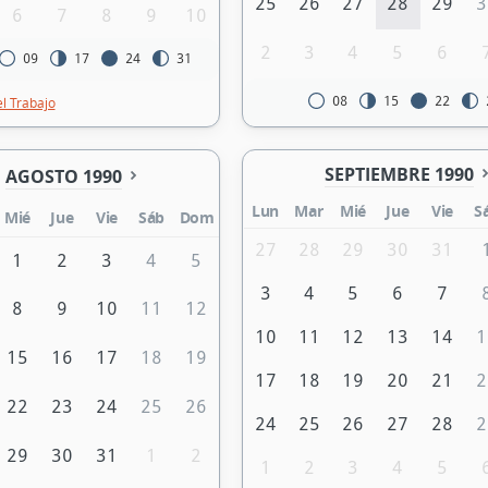
25
26
27
28
29
3
6
7
8
9
10
2
3
4
5
6
09
17
24
31
08
15
22
el Trabajo
SEPTIEMBRE 1990
AGOSTO 1990
Lun
Mar
Mié
Jue
Vie
S
Mié
Jue
Vie
Sáb
Dom
27
28
29
30
31
1
2
3
4
5
3
4
5
6
7
8
9
10
11
12
10
11
12
13
14
1
15
16
17
18
19
17
18
19
20
21
2
22
23
24
25
26
24
25
26
27
28
2
29
30
31
1
2
1
2
3
4
5