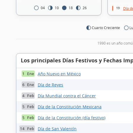
19
04
10
18
26
Día de
Cuarto Creciente
Lu
1990 es un año común
Los principales Días Festivos y Fechas Im
Año Nuevo en México
1 Ene
Día de Reyes
6 Ene
Día Mundial contra el Cáncer
4 Feb
Día de la Constitución Mexicana
5 Feb
Día de la Constitución (día festivo)
5 Feb
Día de San Valentín
14 Feb