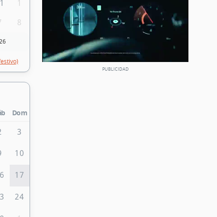
1
1
7
8
26
festivo)
áb
Dom
2
3
9
10
6
17
3
24