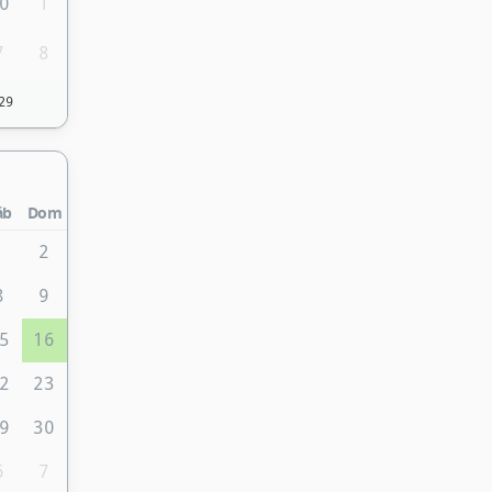
0
1
7
8
29
áb
Dom
1
2
8
9
5
16
2
23
9
30
6
7