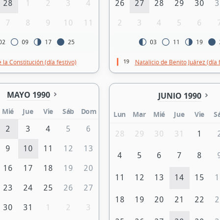
28
1
2
3
4
26
27
28
29
30
3
7
8
9
10
11
2
3
4
5
6
02
09
17
25
03
11
19
19
 la Constitución (día festivo)
Natalicio de Benito Juárez (día 
MAYO 1990
JUNIO 1990
Mié
Jue
Vie
Sáb
Dom
Lun
Mar
Mié
Jue
Vie
S
2
3
4
5
6
28
29
30
31
1
9
10
11
12
13
4
5
6
7
8
16
17
18
19
20
11
12
13
14
15
1
23
24
25
26
27
18
19
20
21
22
2
30
31
1
2
3