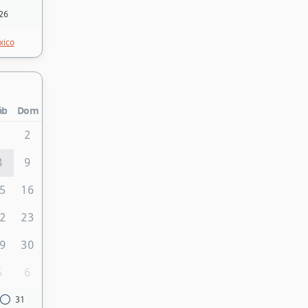
26
xico
áb
Dom
1
2
8
9
5
16
2
23
9
30
5
6
31