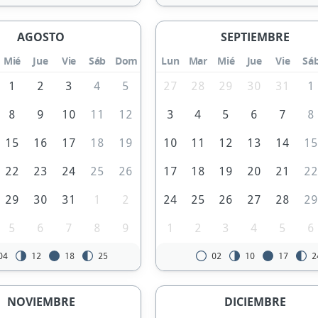
AGOSTO
SEPTIEMBRE
Mié
Jue
Vie
Sáb
Dom
Lun
Mar
Mié
Jue
Vie
Sá
1
2
3
4
5
27
28
29
30
31
1
8
9
10
11
12
3
4
5
6
7
8
15
16
17
18
19
10
11
12
13
14
1
22
23
24
25
26
17
18
19
20
21
2
29
30
31
1
2
24
25
26
27
28
2
5
6
7
8
9
1
2
3
4
5
6
04
12
18
25
02
10
17
2
NOVIEMBRE
DICIEMBRE