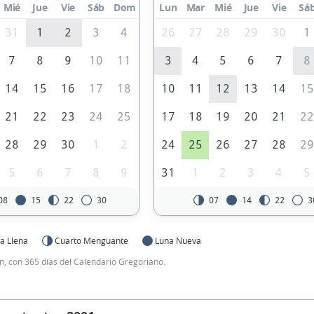
Mié
Jue
Vie
Sáb
Dom
Lun
Mar
Mié
Jue
Vie
Sá
31
1
2
3
4
26
27
28
29
30
1
7
8
9
10
11
3
4
5
6
7
8
14
15
16
17
18
10
11
12
13
14
1
21
22
23
24
25
17
18
19
20
21
2
28
29
30
1
2
24
25
26
27
28
2
5
6
7
8
9
31
1
2
3
4
5
08
15
22
30
07
14
22
3
a Llena
Cuarto Menguante
Luna Nueva
, con 365 días del Calendario Gregoriano.