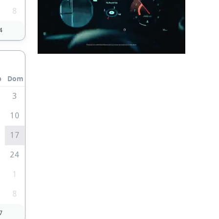
8
4
b
Dom
3
10
6
17
3
24
0
1
8
7