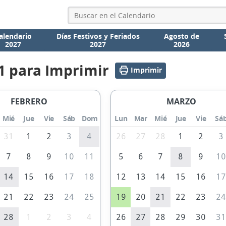
alendario
Días Festivos y Feriados
Agosto de
2027
2027
2026
1 para Imprimir
Imprimir
FEBRERO
MARZO
Mié
Jue
Vie
Sáb
Dom
Lun
Mar
Mié
Jue
Vie
Sá
31
1
2
3
4
26
27
28
1
2
3
7
8
9
10
11
5
6
7
8
9
1
14
15
16
17
18
12
13
14
15
16
1
21
22
23
24
25
19
20
21
22
23
2
28
1
2
3
4
26
27
28
29
30
3