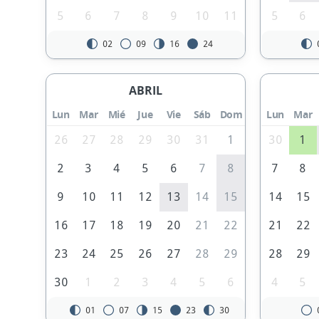
5
6
7
8
9
10
11
5
6
02
09
16
24
ABRIL
Lun
Mar
Mié
Jue
Vie
Sáb
Dom
Lun
Mar
26
27
28
29
30
31
1
30
1
2
3
4
5
6
7
8
7
8
9
10
11
12
13
14
15
14
15
16
17
18
19
20
21
22
21
22
23
24
25
26
27
28
29
28
29
30
1
2
3
4
5
6
4
5
01
07
15
23
30