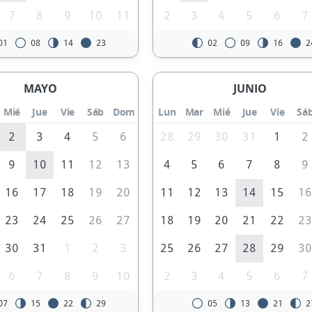
7
8
9
10
11
2
3
4
5
6
7
01
08
14
23
02
09
16
2
MAYO
JUNIO
Mié
Jue
Vie
Sáb
Dom
Lun
Mar
Mié
Jue
Vie
Sá
2
3
4
5
6
28
29
30
31
1
2
9
10
11
12
13
4
5
6
7
8
9
16
17
18
19
20
11
12
13
14
15
1
23
24
25
26
27
18
19
20
21
22
2
30
31
1
2
3
25
26
27
28
29
3
6
7
8
9
10
2
3
4
5
6
7
07
15
22
29
05
13
21
2