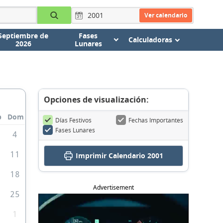
Ver calendario
Septiembre de
Fases
Calculadoras
2026
Lunares
Opciones de visualización:
b
Dom
Días Festivos
Fechas Importantes
Fases Lunares
4
0
11
Imprimir
Calendario 2001
7
18
Advertisement
4
25
1
1