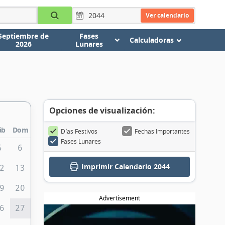
Ver calendario
Septiembre de
Fases
Calculadoras
2026
Lunares
Opciones de visualización:
áb
Dom
Días Festivos
Fechas Importantes
Fases Lunares
5
6
Imprimir
Calendario 2044
2
13
9
20
Advertisement
6
27