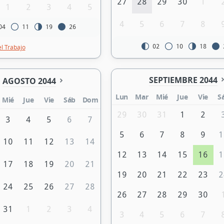
27
28
29
30
1
1
2
3
4
5
4
5
6
7
8
04
11
19
26
02
10
18
el Trabajo
SEPTIEMBRE 2044
AGOSTO 2044
Lun
Mar
Mié
Jue
Vie
S
Mié
Jue
Vie
Sáb
Dom
29
30
31
1
2
3
4
5
6
7
5
6
7
8
9
1
10
11
12
13
14
12
13
14
15
16
1
17
18
19
20
21
19
20
21
22
23
2
24
25
26
27
28
26
27
28
29
30
31
1
2
3
4
3
4
5
6
7