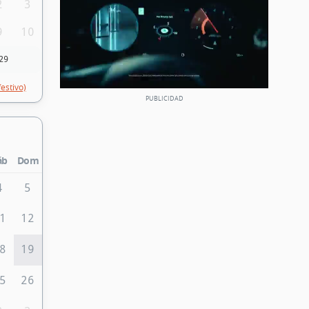
2
3
9
10
29
festivo)
áb
Dom
4
5
1
12
8
19
5
26