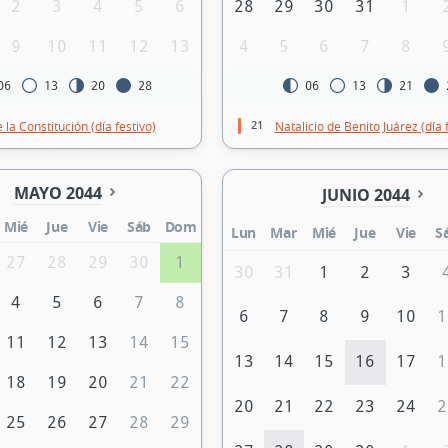
2
3
4
5
6
28
29
30
31
1
9
10
11
12
13
4
5
6
7
8
06
13
20
28
06
13
21
21
 la Constitución (día festivo)
Natalicio de Benito Juárez (día 
MAYO 2044
JUNIO 2044
Mié
Jue
Vie
Sáb
Dom
Lun
Mar
Mié
Jue
Vie
S
27
28
29
30
1
30
31
1
2
3
4
5
6
7
8
6
7
8
9
10
1
11
12
13
14
15
13
14
15
16
17
1
18
19
20
21
22
20
21
22
23
24
2
25
26
27
28
29