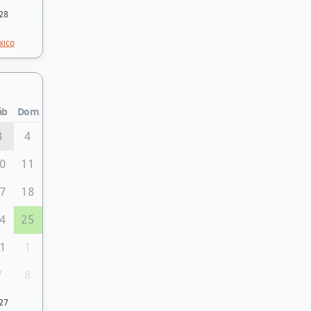
28
xico
áb
Dom
3
4
0
11
7
18
4
25
1
1
7
8
27