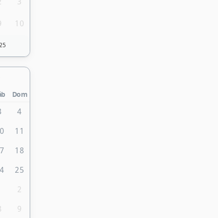
2
3
9
10
25
áb
Dom
3
4
0
11
7
18
4
25
1
2
8
9