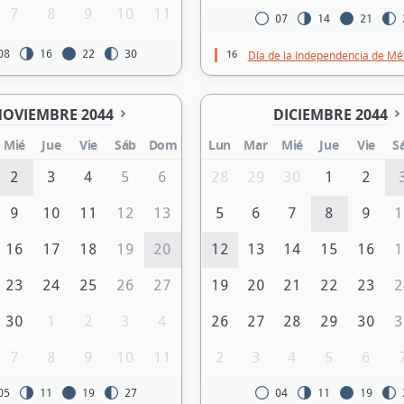
7
8
9
10
11
07
14
21
16
08
16
22
30
Día de la Independencia de Mé
OVIEMBRE 2044
DICIEMBRE 2044
Mié
Jue
Vie
Sáb
Dom
Lun
Mar
Mié
Jue
Vie
S
2
3
4
5
6
28
29
30
1
2
9
10
11
12
13
5
6
7
8
9
1
16
17
18
19
20
12
13
14
15
16
1
23
24
25
26
27
19
20
21
22
23
2
30
1
2
3
4
26
27
28
29
30
3
7
8
9
10
11
2
3
4
5
6
05
11
19
27
04
11
19