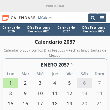
México
Calendario
Días Festivos y
Calendario
Días Festivos y
2026
Feriados 2026
2027
Feriados 2027
Calendario 2057
Calendario 2057 con los Días Festivos y Fechas Importantes de
México.
ENERO 2057
Lun
Mar
Mié
Jue
Vie
Sáb
Dom
1
2
3
4
5
6
7
8
9
10
11
12
13
14
15
16
17
18
19
20
21