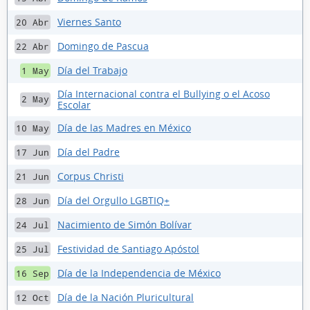
Viernes Santo
20 Abr
Domingo de Pascua
22 Abr
Día del Trabajo
1 May
Día Internacional contra el Bullying o el Acoso
2 May
Escolar
Día de las Madres en México
10 May
Día del Padre
17 Jun
Corpus Christi
21 Jun
Día del Orgullo LGBTIQ+
28 Jun
Nacimiento de Simón Bolívar
24 Jul
Festividad de Santiago Apóstol
25 Jul
Día de la Independencia de México
16 Sep
Día de la Nación Pluricultural
12 Oct