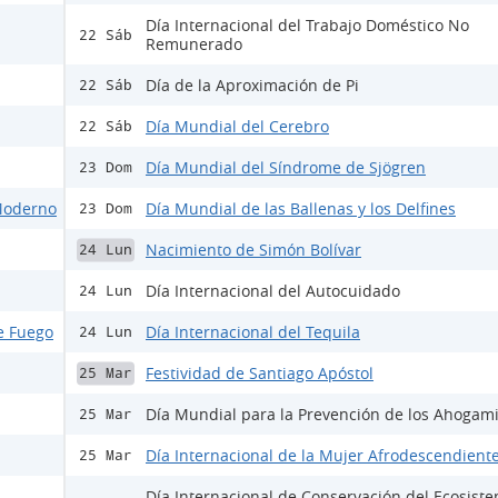
Día Internacional del Trabajo Doméstico No
22 Sáb
Remunerado
Día de la Aproximación de Pi
22 Sáb
Día Mundial del Cerebro
22 Sáb
Día Mundial del Síndrome de Sjögren
23 Dom
 Moderno
Día Mundial de las Ballenas y los Delfines
23 Dom
Nacimiento de Simón Bolívar
24 Lun
Día Internacional del Autocuidado
24 Lun
e Fuego
Día Internacional del Tequila
24 Lun
Festividad de Santiago Apóstol
25 Mar
Día Mundial para la Prevención de los Ahogam
25 Mar
Día Internacional de la Mujer Afrodescendient
25 Mar
Día Internacional de Conservación del Ecosist