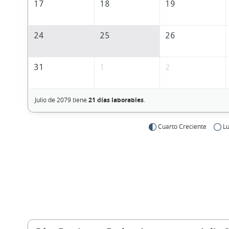
17
18
19
24
25
26
31
1
2
Julio de 2079 tiene
21 días laborables
.
Cuarto Creciente
Lu