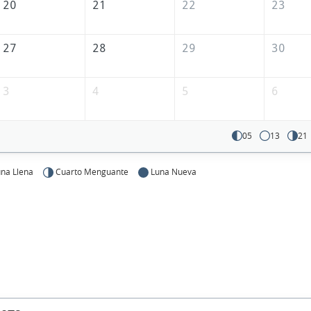
20
21
22
23
27
28
29
30
3
4
5
6
05
13
21
na Llena
Cuarto Menguante
Luna Nueva