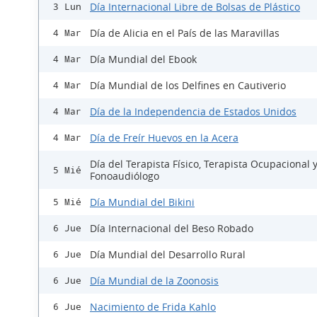
Día Internacional Libre de Bolsas de Plástico
3 Lun
Día de Alicia en el País de las Maravillas
4 Mar
Día Mundial del Ebook
4 Mar
Día Mundial de los Delfines en Cautiverio
4 Mar
Día de la Independencia de Estados Unidos
4 Mar
Día de Freír Huevos en la Acera
4 Mar
Día del Terapista Físico, Terapista Ocupacional 
5 Mié
Fonoaudiólogo
Día Mundial del Bikini
5 Mié
Día Internacional del Beso Robado
6 Jue
Día Mundial del Desarrollo Rural
6 Jue
Día Mundial de la Zoonosis
6 Jue
Nacimiento de Frida Kahlo
6 Jue