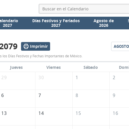
alendario
Días Festivos y Feriados
Agosto de
2027
2027
2026
 2079
Imprimir
AGOSTO
Calendario
s los Días Festivos y Fechas Importantes de México.
Julio
Jueves
Viernes
Sábado
Dom
2079
29
30
1
2
de
México
6
7
8
9
13
14
15
16