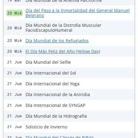
Día Mundial de la Anemia Falciforme
19 Mar
Día del Paso a la Inmortalidad del General Manuel
20 Mié
Belgrano
Día Mundial de la Distrofia Muscular
20 Mié
FacioEscapuloHumeral
Día Mundial de los Refugiados
20 Mié
El Día Más Feliz del Año (Yellow Day)
20 Mié
Día Mundial del Selfie
21 Jue
Día Internacional del Sol
21 Jue
Día Internacional del Yoga
21 Jue
Día Internacional de la Aniridia
21 Jue
Día Internacional de SYNGAP
21 Jue
Día Mundial de la Hidrografía
21 Jue
Solsticio de Invierno
21 Jue
Día Mundial del Cáncer de Riñón
21 Jue