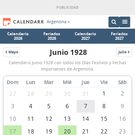
Argentina
Calendario
Feriados
Calendario
Feriados
2026
2026
2027
2027
Junio 1928
Mayo
Julio
1928
1928
Calendario
Calendario Junio 1928 con todos los Días Festivos y Fechas
Junio
Importantes de Argentina.
1928
Dom
Lun
Mar
Mié
Jue
Vie
Sáb
de
Argentina
1
2
27
28
29
30
31
3
4
5
6
7
8
9
10
11
12
13
14
15
16
17
18
19
20
21
22
23