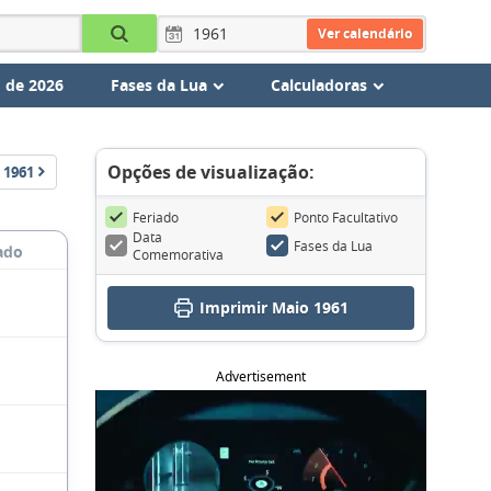
Ver calendário
 de 2026
Fases da Lua
Calculadoras
Opções de visualização:
1961
Feriado
Ponto Facultativo
Data
Fases da Lua
ado
Comemorativa
Imprimir Maio 1961
Advertisement