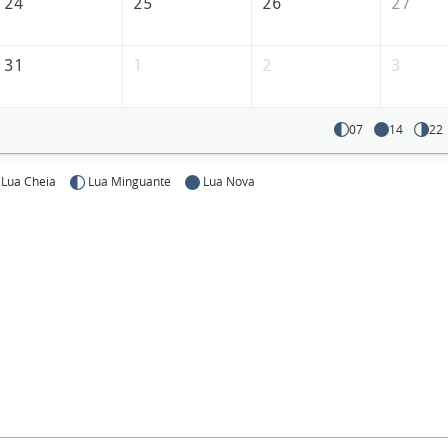
24
25
26
27
31
1
2
3
07
14
22
Lua Cheia
Lua Minguante
Lua Nova