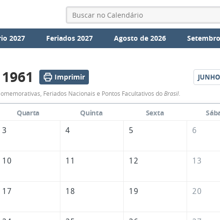
io 2027
Feriados 2027
Agosto de 2026
Setembro
 1961
Imprimir
JUNHO
Calendário
omemorativas, Feriados Nacionais e Pontos Facultativos do
Brasil
.
de
Quarta
Quinta
Sexta
Sáb
Maio
3
4
5
6
de
1961
10
11
12
13
17
18
19
20