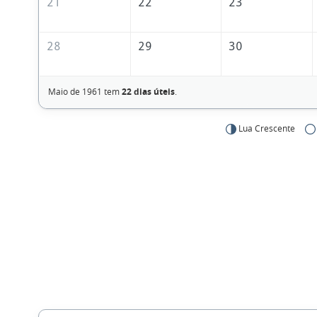
21
22
23
28
29
30
Maio de 1961 tem
22 dias úteis
.
Lua Crescente