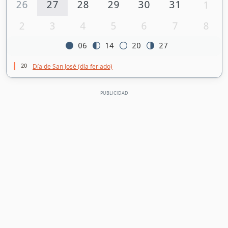
26
27
28
29
30
31
1
2
3
4
5
6
7
8
06
14
20
27
20
Día de San José (día feriado)