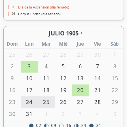
5
Día de la Ascensión (día feriado)
26
Corpus Christi (día feriado)
JULIO 1905
Dom
Lun
Mar
Mié
Jue
Vie
Sáb
1
25
26
27
28
29
30
2
3
4
5
6
7
8
9
10
11
12
13
14
15
16
17
18
19
20
21
22
23
24
25
26
27
28
29
30
31
1
2
3
4
5
02
09
16
24
31