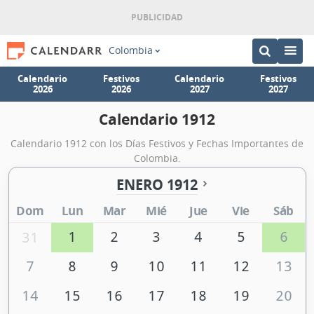
Colombia
Calendario
Festivos
Calendario
Festivos
2026
2026
2027
2027
Calendario 1912
Calendario 1912 con los Días Festivos y Fechas Importantes de
Colombia.
ENERO 1912
Dom
Lun
Mar
Mié
Jue
Vie
Sáb
1
2
3
4
5
6
31
7
8
9
10
11
12
13
14
15
16
17
18
19
20