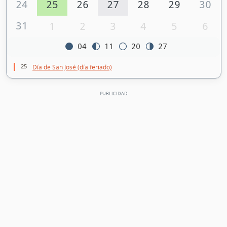
24
25
26
27
28
29
30
31
1
2
3
4
5
6
04
11
20
27
25
Día de San José (día feriado)