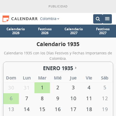
Colombia
Calendario
Festivos
Calendario
Festivos
2026
2026
2027
2027
Calendario 1935
Calendario 1935 con los Días Festivos y Fechas Importantes de
Colombia.
ENERO 1935
Dom
Lun
Mar
Mié
Jue
Vie
Sáb
1
2
3
4
5
30
31
6
7
8
9
10
11
12
13
14
15
16
17
18
19