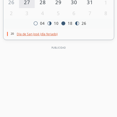
26
27
28
29
30
31
1
2
3
4
5
6
7
8
04
10
18
26
20
Día de San José (día feriado)