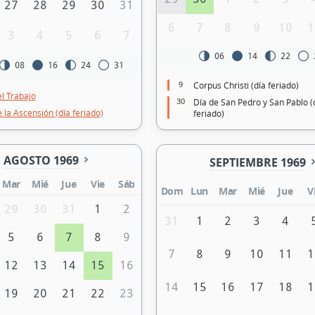
27
28
29
30
31
6
7
8
9
10
1
3
4
5
6
7
06
14
22
08
16
24
31
9
Corpus Christi (día feriado)
el Trabajo
30
Día de San Pedro y San Pablo (
 la Ascensión (día feriado)
feriado)
AGOSTO 1969
SEPTIEMBRE 1969
Mar
Mié
Jue
Vie
Sáb
Dom
Lun
Mar
Mié
Jue
V
29
30
31
1
2
31
1
2
3
4
5
6
7
8
9
7
8
9
10
11
1
12
13
14
15
16
14
15
16
17
18
1
19
20
21
22
23