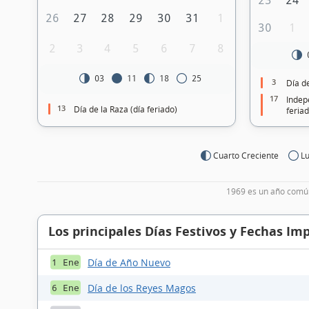
23
24
26
27
28
29
30
31
1
30
1
2
3
4
5
6
7
8
03
11
18
25
3
Día de
17
Indep
13
Día de la Raza (día feriado)
feriad
Cuarto Creciente
Lu
1969 es un año común
Los principales Días Festivos y Fechas Im
Día de Año Nuevo
1 Ene
Día de los Reyes Magos
6 Ene