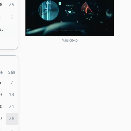
8
29
4
5
25
ie
Sáb
6
7
3
14
0
21
7
28
4
5