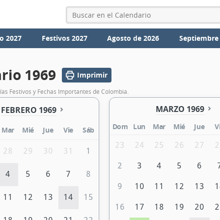
o 2027
Festivos 2027
Agosto de 2026
Septiembre
rio 1969
Imprimir
ías Festivos y Fechas Importantes de Colombia.
MARZO 1969
FEBRERO 1969
Dom
Lun
Mar
Mié
Jue
V
Mar
Mié
Jue
Vie
Sáb
23
24
25
26
27
2
28
29
30
31
1
2
3
4
5
6
4
5
6
7
8
9
10
11
12
13
1
11
12
13
14
15
16
17
18
19
20
2