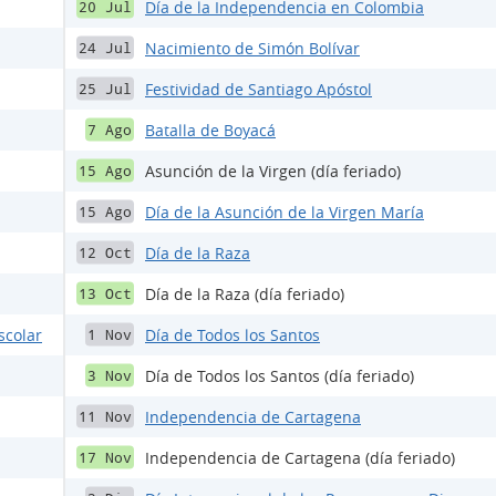
Día de la Independencia en Colombia
20 Jul
Nacimiento de Simón Bolívar
24 Jul
Festividad de Santiago Apóstol
25 Jul
Batalla de Boyacá
7 Ago
Asunción de la Virgen (día feriado)
15 Ago
Día de la Asunción de la Virgen María
15 Ago
Día de la Raza
12 Oct
Día de la Raza (día feriado)
13 Oct
scolar
Día de Todos los Santos
1 Nov
Día de Todos los Santos (día feriado)
3 Nov
Independencia de Cartagena
11 Nov
Independencia de Cartagena (día feriado)
17 Nov