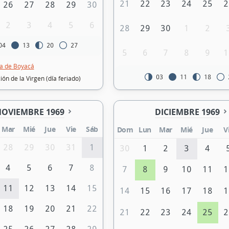
21
22
23
24
25
2
26
27
28
29
30
2
3
4
5
6
28
29
30
1
2
04
13
20
27
5
6
7
8
9
1
la de Boyacá
03
11
18
ón de la Virgen (día feriado)
OVIEMBRE 1969
DICIEMBRE 1969
Mar
Mié
Jue
Vie
Sáb
Dom
Lun
Mar
Mié
Jue
V
28
29
30
31
1
30
1
2
3
4
4
5
6
7
8
7
8
9
10
11
1
11
12
13
14
15
14
15
16
17
18
1
18
19
20
21
22
21
22
23
24
25
2