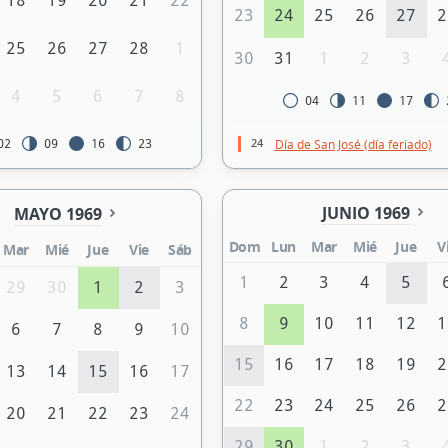
18
19
20
21
22
23
24
25
26
27
2
25
26
27
28
1
30
31
1
2
3
4
5
6
7
8
04
11
17
24
Día de San José (día feriado)
02
09
16
23
JUNIO 1969
MAYO 1969
Dom
Lun
Mar
Mié
Jue
V
Mar
Mié
Jue
Vie
Sáb
1
2
3
4
5
29
30
1
2
3
8
9
10
11
12
1
6
7
8
9
10
15
16
17
18
19
2
13
14
15
16
17
22
23
24
25
26
2
20
21
22
23
24
29
30
1
2
3