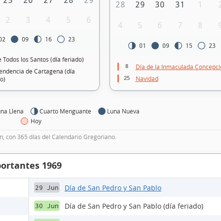
25
26
27
28
29
28
29
30
31
1
2
3
4
5
6
4
5
6
7
8
02
09
16
23
01
09
15
23
 Todos los Santos (día feriado)
8
Día de la Inmaculada Concepci
endencia de Cartagena (día
25
Navidad
o)
na Llena
Cuarto Menguante
Luna Nueva
Hoy
, con 365 días del Calendario Gregoriano.
portantes 1969
Día de San Pedro y San Pablo
29 Jun
Día de San Pedro y San Pablo (día feriado)
30 Jun