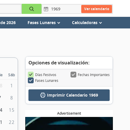
Ver calendario
 de 2026
Fases Lunares
Calculadoras
Opciones de visualización:
ie
Sáb
Días Festivos
Fechas Importantes
Fases Lunares
8
1
Imprimir
Calendario 1969
7
8
4
15
Advertisement
1
22