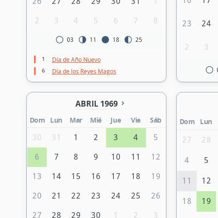
16
17
26
27
28
29
30
31
1
2
3
4
5
6
7
8
23
24
03
11
18
25
2
3
1
Día de Año Nuevo
6
Día de los Reyes Magos
ABRIL 1969
Dom
Lun
Mar
Mié
Jue
Vie
Sáb
Dom
Lun
30
31
1
2
3
4
5
27
28
6
7
8
9
10
11
12
4
5
13
14
15
16
17
18
19
11
12
20
21
22
23
24
25
26
18
19
27
28
29
30
1
2
3