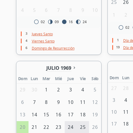
25
26
4
5
6
7
8
9
10
1
2
02
09
16
24
02
3
Jueves Santo
1
Día d
4
Viernes Santo
19
Día de
6
Domingo de Resurrección
JULIO 1969
Dom
Lun
Dom
Lun
Mar
Mié
Jue
Vie
Sáb
27
28
29
30
1
2
3
4
5
3
4
6
7
8
9
10
11
12
10
11
13
14
15
16
17
18
19
17
18
20
21
22
23
24
25
26